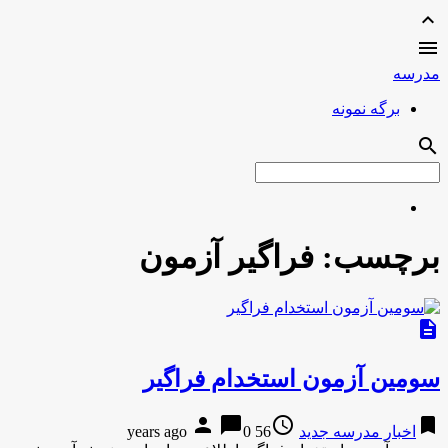
expand_less

مدرسه
برگه نمونه
search
برچسب:
فراگیر آزمون
description
سومین آزمون استخدام فراگیر
person
chat_bubble
access_time
bookmark
اخبار مدرسه جدید
56 years ago
0