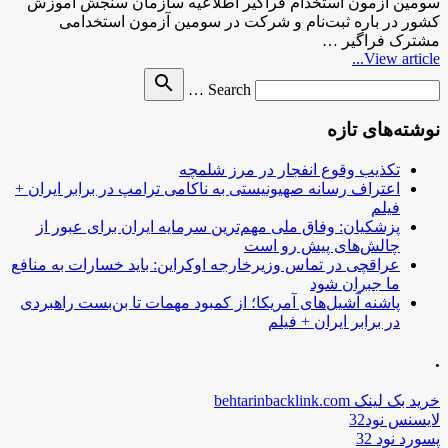
سومین آزمون استخدام فراگیر اطلاعیه سازمان سنجش آموزش
کشور در باره ثبت‌نام و شرکت در سومین آزمون استخدامی
مشترک فراگیر …
View article...
Search
search
Search …
for
نوشته‌های تازه
تکذیب وقوع انفجار در مرز شلمچه
اعتراف رسانه صهیونیستی به ناکامی ترامپ در برابر ایران +
فیلم
پزشکیان: وفاق ملی مهم‌ترین سرمایه ایران برای عبور از
چالش‌های پیش رو است
عراقچی در تماس وزیرخارجه اوکراین: باید خسارات به منافع
ما جبران شود
پاشنه آشیل‌های آمریکا؛ از کمبود مهمات تا بن‌بست راهبردی
در برابر ایران + فیلم
.
خرید بک لینک behtarinbacklink.com
لایسنس نود32
پسورد نود 32