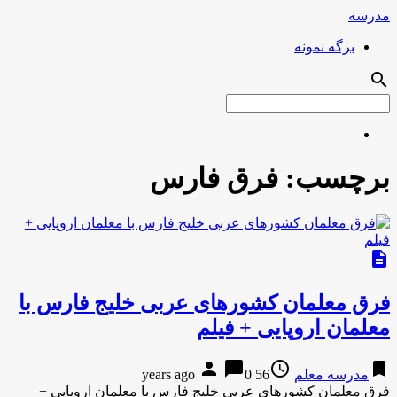
مدرسه
برگه نمونه
search
برچسب:
فرق فارس
description
فرق معلمان کشورهای عربی خلیج فارس با
معلمان اروپایی + فیلم
person
chat_bubble
access_time
bookmark
مدرسه معلم
56 years ago
0
فرق معلمان کشورهای عربی خلیج فارس با معلمان اروپایی +