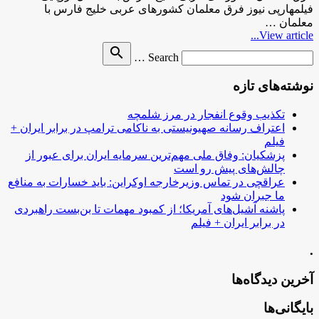
فیلمهارپی نیوز فرق معلمان کشورهای عربی خلیج فارس با
معلمان …
View article...
Search
search
Search …
for
نوشته‌های تازه
تکذیب وقوع انفجار در مرز شلمچه
اعتراف رسانه صهیونیستی به ناکامی ترامپ در برابر ایران +
فیلم
پزشکیان: وفاق ملی مهم‌ترین سرمایه ایران برای عبور از
چالش‌های پیش رو است
عراقچی در تماس وزیرخارجه اوکراین: باید خسارات به منافع
ما جبران شود
پاشنه آشیل‌های آمریکا؛ از کمبود مهمات تا بن‌بست راهبردی
در برابر ایران + فیلم
.
آخرین دیدگاه‌ها
بایگانی‌ها