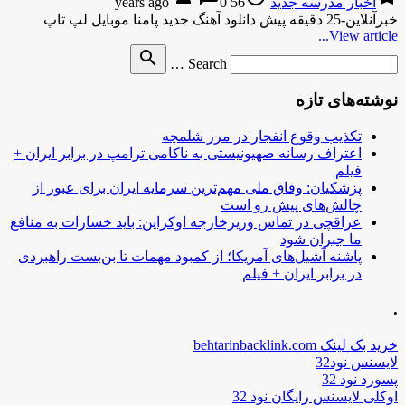
اخبار مدرسه جدید
56 years ago
0
خبرآنلاین-25 دقیقه پیش دانلود آهنگ جدید پامنا موبایل لپ تاپ
View article...
Search
search
Search …
for
نوشته‌های تازه
تکذیب وقوع انفجار در مرز شلمچه
اعتراف رسانه صهیونیستی به ناکامی ترامپ در برابر ایران +
فیلم
پزشکیان: وفاق ملی مهم‌ترین سرمایه ایران برای عبور از
چالش‌های پیش رو است
عراقچی در تماس وزیرخارجه اوکراین: باید خسارات به منافع
ما جبران شود
پاشنه آشیل‌های آمریکا؛ از کمبود مهمات تا بن‌بست راهبردی
در برابر ایران + فیلم
.
خرید بک لینک behtarinbacklink.com
لایسنس نود32
پسورد نود 32
اوکلی لایسنس رایگان نود 32