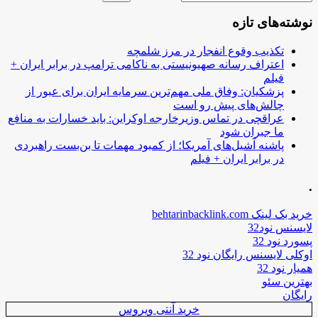
نوشته‌های تازه
تکذیب وقوع انفجار در مرز شلمچه
اعتراف رسانه صهیونیستی به ناکامی ترامپ در برابر ایران +
فیلم
پزشکیان: وفاق ملی مهم‌ترین سرمایه ایران برای عبور از
چالش‌های پیش رو است
عراقچی در تماس وزیرخارجه اوکراین: باید خسارات به منافع
ما جبران شود
پاشنه آشیل‌های آمریکا؛ از کمبود مهمات تا بن‌بست راهبردی
در برابر ایران + فیلم
.
خرید بک لینک behtarinbacklink.com
لایسنس نود32
پسورد نود 32
اوکلی لایسنس رایگان نود 32
همیار نود 32
بهترین سئو
رایگان
خرید آنتی ویروس