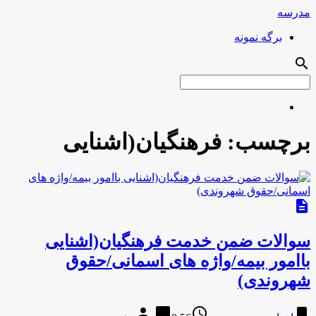
مدرسه
برگه نمونه
search
برچسب:
فرهنگیان(اشنایی
description
سوالات ضمن خدمت فرهنگیان(اشنایی
باامور بیمه/واژه های اسمانی/حقوق
شهروندی)
person
chat_bubble
access_time
bookmark