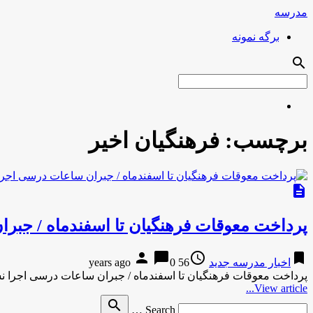
مدرسه
برگه نمونه
search
برچسب:
فرهنگیان اخیر
description
پرداخت معوقات فرهنگیان تا اسفندماه / جبر
person
chat_bubble
access_time
bookmark
اخبار مدرسه جدید
56 years ago
0
پرداخت معوقات فرهنگیان تا اسفندماه / جبران ساعات درسی اجرا نش
View article...
Search
search
Search …
for