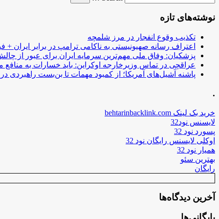
نوشته‌های تازه
تکذیب وقوع انفجار در مرز شلمچه
اعتراف رسانه صهیونیستی به ناکامی ترامپ در برابر ایران + فی
پزشکیان: وفاق ملی مهم‌ترین سرمایه ایران برای عبور از چا
عراقچی در تماس وزیرخارجه اوکراین: باید خسارات به منافع م
پاشنه آشیل‌های آمریکا؛ از کمبود مهمات تا بن‌بست راهبردی در ب
.
خرید بک لینک behtarinbacklink.com
لایسنس نود32
پسورد نود 32
اوکلی لایسنس رایگان نود 32
همیار نود 32
بهترین سئو
رایگان
آخرین دیدگاه‌ها
بایگانی‌ها