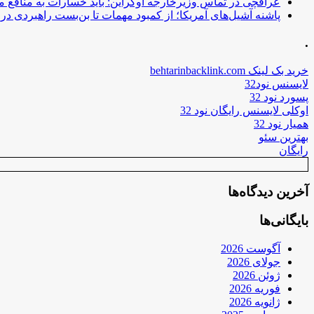
عراقچی در تماس وزیرخارجه اوکراین: باید خسارات به منافع م
پاشنه آشیل‌های آمریکا؛ از کمبود مهمات تا بن‌بست راهبردی در ب
.
خرید بک لینک behtarinbacklink.com
لایسنس نود32
پسورد نود 32
اوکلی لایسنس رایگان نود 32
همیار نود 32
بهترین سئو
رایگان
آخرین دیدگاه‌ها
بایگانی‌ها
آگوست 2026
جولای 2026
ژوئن 2026
فوریه 2026
ژانویه 2026