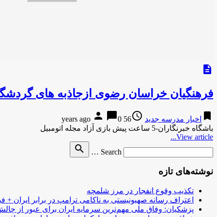
description
فرهنگیان خراسان رضوی ازجاذبه های گردشگری
person
chat_bubble
access_time
bookmark
اخبار مدرسه جدید
56 years ago
0
باشگاه خبرنگاران-5 ساعت پیش بازی آزاد مجله اتومبیل
View article...
Search
search
Search …
for
نوشته‌های تازه
تکذیب وقوع انفجار در مرز شلمچه
اعتراف رسانه صهیونیستی به ناکامی ترامپ در برابر ایران + فی
پزشکیان: وفاق ملی مهم‌ترین سرمایه ایران برای عبور از چا