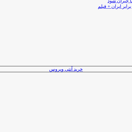
ا جبران شود
رابر ایران + فیلم
خرید آنتی ویروس