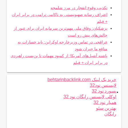
تکذیب وقوع انفجار در مرز شلمچه
اعتراف رسانه صهیونیستی به ناکامی ترامپ در برابر ایران
+ فیلم
پزشکیان: وفاق ملی مهم‌ترین سرمایه ایران برای عبور از
چالش‌های پیش رو است
عراقچی در تماس وزیرخارجه اوکراین: باید خسارات به
منافع ما جبران شود
پاشنه آشیل‌های آمریکا؛ از کمبود مهمات تا بن‌بست راهبردی
در برابر ایران + فیلم
خرید بک لینک behtarinbacklink.com
لایسنس نود32
.
پسورد نود 32
اوکلی لایسنس رایگان نود 32
همیار نود 32
بهترین سئو
رایگان