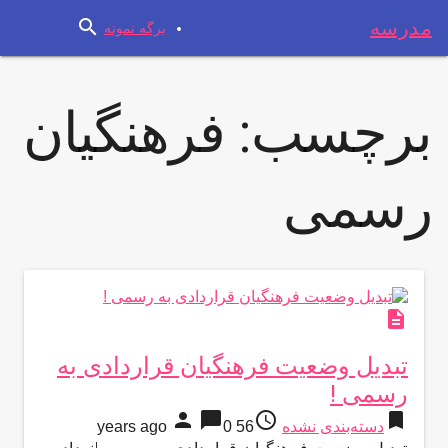
search
مدرسه
برگه نمونه
برچسب:
فرهنگیان
رسمی
description
تبدیل وضعیت فرهنگیان قراردادی به
رسمی !
person
chat_bubble
access_time
bookmark
دسته‌بندی نشده
56 years ago
0