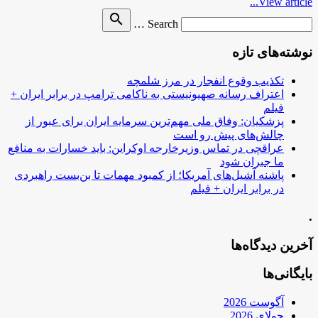
View article...
Search
search
Search …
for
نوشته‌های تازه
تکذیب وقوع انفجار در مرز شلمچه
اعتراف رسانه صهیونیستی به ناکامی ترامپ در برابر ایران +
فیلم
پزشکیان: وفاق ملی مهم‌ترین سرمایه ایران برای عبور از
چالش‌های پیش رو است
عراقچی در تماس وزیرخارجه اوکراین: باید خسارات به منافع
ما جبران شود
پاشنه آشیل‌های آمریکا؛ از کمبود مهمات تا بن‌بست راهبردی
در برابر ایران + فیلم
.
آخرین دیدگاه‌ها
بایگانی‌ها
آگوست 2026
جولای 2026