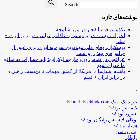
Search
search
Search …
for
نوشته‌های تازه
تکذیب وقوع انفجار در مرز شلمچه
اعتراف رسانه صهیونیستی به ناکامی ترامپ در برابر ایران +
فیلم
پزشکیان: وفاق ملی مهم‌ترین سرمایه ایران برای عبور از
چالش‌های پیش رو است
عراقچی در تماس وزیرخارجه اوکراین: باید خسارات به منافع
ما جبران شود
پاشنه آشیل‌های آمریکا؛ از کمبود مهمات تا بن‌بست راهبردی
در برابر ایران + فیلم
.
خرید بک لینک behtarinbacklink.com
لایسنس نود32
پسورد نود 32
اوکلی لایسنس رایگان نود 32
همیار نود 32
بهترین سئو
رایگان