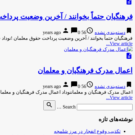
description
فرهنگیان حتماً بخوانند / آخرین وضعیت پردا
person
chat_bubble
access_time
bookmark
دسته‌بندی نشده
56 years ago
0
فرهنگیان حتماً بخوانند / آخرین وضعیت پرداخت حقوق معلمان !نوداد 
View article...
description
اعمال مدرک فرهنگیان و معلمان
person
chat_bubble
access_time
bookmark
دسته‌بندی نشده
56 years ago
0
اعمال مدرک فرهنگیان و معلماننوداد اعمال مدرک فرهنگیان و معلما
View article...
Search
search
Search …
for
نوشته‌های تازه
تکذیب وقوع انفجار در مرز شلمچه