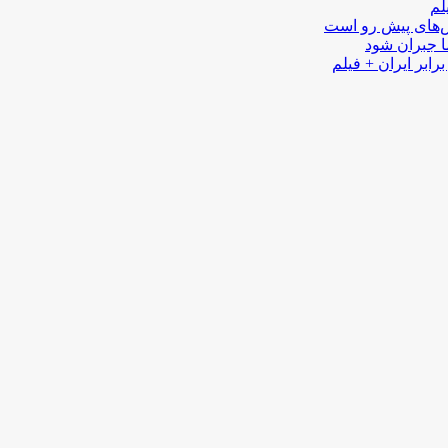
لم
لش‌های پیش رو است
ا جبران شود
رابر ایران + فیلم