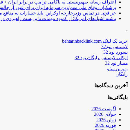
اعتراف رسانه صهیونیستی به ناکامی ترامپ در برابر ایران + فی
پزشکیان: وفاق ملی مهم‌ترین سرمایه ایران برای عبور از چا
عراقچی در تماس وزیرخارجه اوکراین: باید خسارات به منافع م
پاشنه آشیل‌های آمریکا؛ از کمبود مهمات تا بن‌بست راهبردی در ب
.
خرید بک لینک behtarinbacklink.com
لایسنس نود32
پسورد نود 32
اوکلی لایسنس رایگان نود 32
همیار نود 32
بهترین سئو
رایگان
آخرین دیدگاه‌ها
بایگانی‌ها
آگوست 2026
جولای 2026
ژوئن 2026
فوریه 2026