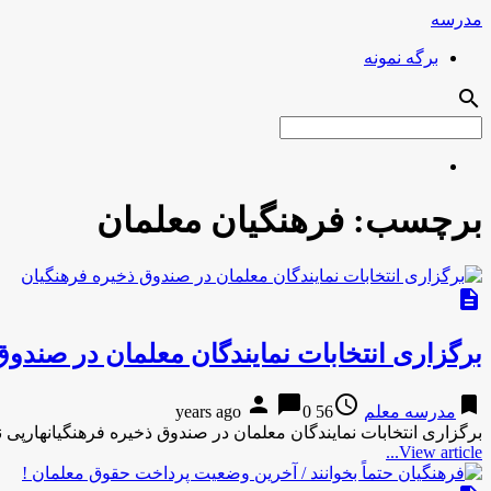
مدرسه
برگه نمونه
search
برچسب:
فرهنگیان معلمان
description
برگزاری انتخابات نمایندگان معلمان در صندوق
person
chat_bubble
access_time
bookmark
مدرسه معلم
56 years ago
0
برگزاری انتخابات نمایندگان معلمان در صندوق ذخیره فرهنگیانهارپی ن
View article...