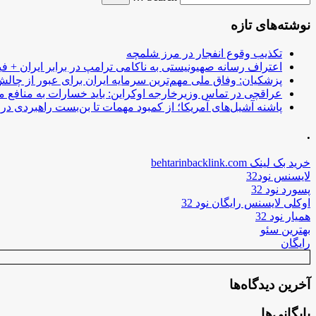
نوشته‌های تازه
تکذیب وقوع انفجار در مرز شلمچه
اعتراف رسانه صهیونیستی به ناکامی ترامپ در برابر ایران + فی
پزشکیان: وفاق ملی مهم‌ترین سرمایه ایران برای عبور از چا
عراقچی در تماس وزیرخارجه اوکراین: باید خسارات به منافع م
پاشنه آشیل‌های آمریکا؛ از کمبود مهمات تا بن‌بست راهبردی در ب
.
خرید بک لینک behtarinbacklink.com
لایسنس نود32
پسورد نود 32
اوکلی لایسنس رایگان نود 32
همیار نود 32
بهترین سئو
رایگان
آخرین دیدگاه‌ها
بایگانی‌ها