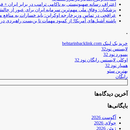
اعتراف رسانه صهیونیستی به ناکامی ترامپ در برابر ایران + فی
پزشکیان: وفاق ملی مهم‌ترین سرمایه ایران برای عبور از چا
عراقچی در تماس وزیرخارجه اوکراین: باید خسارات به منافع م
پاشنه آشیل‌های آمریکا؛ از کمبود مهمات تا بن‌بست راهبردی در ب
.
خرید بک لینک behtarinbacklink.com
لایسنس نود32
پسورد نود 32
اوکلی لایسنس رایگان نود 32
همیار نود 32
بهترین سئو
رایگان
آخرین دیدگاه‌ها
بایگانی‌ها
آگوست 2026
جولای 2026
ژوئن 2026