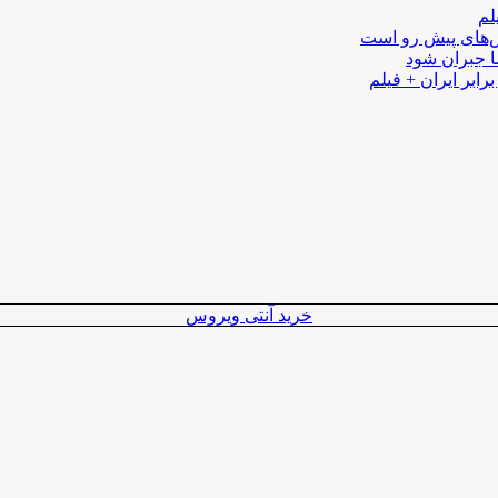
لم
لش‌های پیش رو است
ا جبران شود
رابر ایران + فیلم
خرید آنتی ویروس