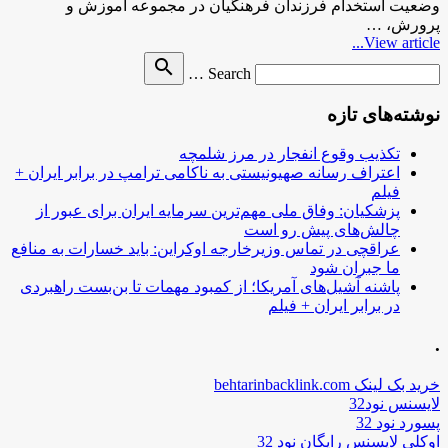
وضعیت استخدام فرزندان فرهنگیان در مجموعه آموزش و
پرورش، …
View article...
Search
search
Search …
for
نوشته‌های تازه
تکذیب وقوع انفجار در مرز شلمچه
اعتراف رسانه صهیونیستی به ناکامی ترامپ در برابر ایران +
فیلم
پزشکیان: وفاق ملی مهم‌ترین سرمایه ایران برای عبور از
چالش‌های پیش رو است
عراقچی در تماس وزیرخارجه اوکراین: باید خسارات به منافع
ما جبران شود
پاشنه آشیل‌های آمریکا؛ از کمبود مهمات تا بن‌بست راهبردی
در برابر ایران + فیلم
.
خرید بک لینک behtarinbacklink.com
لایسنس نود32
پسورد نود 32
اوکلی لایسنس رایگان نود 32