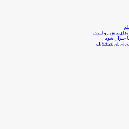
لم
لش‌های پیش رو است
ا جبران شود
رابر ایران + فیلم