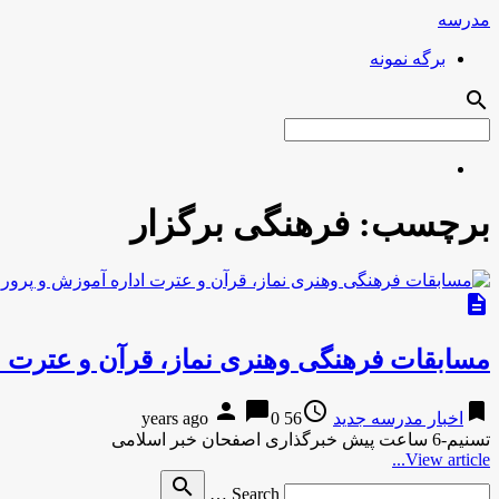
مدرسه
برگه نمونه
search
برچسب:
فرهنگی برگزار
description
مسابقات فرهنگی وهنری نماز، قرآن و عترت ا
person
chat_bubble
access_time
bookmark
اخبار مدرسه جدید
56 years ago
0
تسنیم-6 ساعت پیش خبرگذاری اصفحان خبر اسلامی
View article...
Search
search
Search …
for