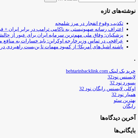
نوشته‌های تازه
تکذیب وقوع انفجار در مرز شلمچه
اعتراف رسانه صهیونیستی به ناکامی ترامپ در برابر ایران + فی
پزشکیان: وفاق ملی مهم‌ترین سرمایه ایران برای عبور از چا
عراقچی در تماس وزیرخارجه اوکراین: باید خسارات به منافع م
پاشنه آشیل‌های آمریکا؛ از کمبود مهمات تا بن‌بست راهبردی در ب
.
خرید بک لینک behtarinbacklink.com
لایسنس نود32
پسورد نود 32
اوکلی لایسنس رایگان نود 32
همیار نود 32
بهترین سئو
رایگان
آخرین دیدگاه‌ها
بایگانی‌ها