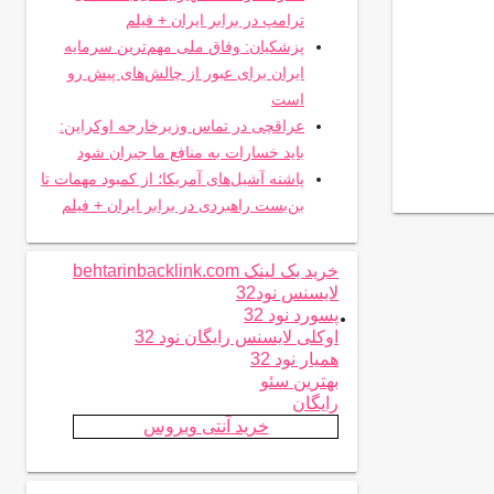
ترامپ در برابر ایران + فیلم
پزشکیان: وفاق ملی مهم‌ترین سرمایه
ایران برای عبور از چالش‌های پیش رو
است
عراقچی در تماس وزیرخارجه اوکراین:
باید خسارات به منافع ما جبران شود
پاشنه آشیل‌های آمریکا؛ از کمبود مهمات تا
بن‌بست راهبردی در برابر ایران + فیلم
خرید بک لینک behtarinbacklink.com
لایسنس نود32
.
پسورد نود 32
اوکلی لایسنس رایگان نود 32
همیار نود 32
بهترین سئو
رایگان
خرید آنتی ویروس