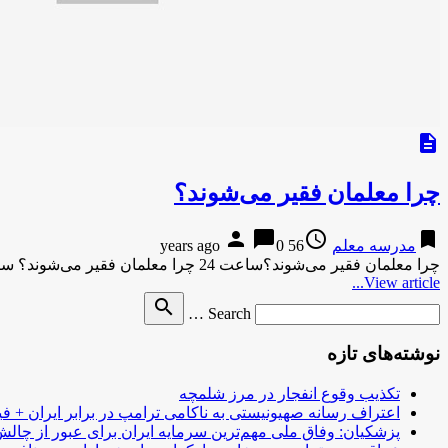
description
چرا معلمان فقیر می‌شوند؟
person
chat_bubble
access_time
bookmark
مدرسه معلم
56 years ago
0
چرا معلمان فقیر می‌شوند؟ساعت 24 چرا معلمان فقیر می‌شوند؟ ساعت 24چرا معلمان فقیر می‌شوند؟
View article...
Search
search
Search …
for
نوشته‌های تازه
تکذیب وقوع انفجار در مرز شلمچه
اعتراف رسانه صهیونیستی به ناکامی ترامپ در برابر ایران + فی
پزشکیان: وفاق ملی مهم‌ترین سرمایه ایران برای عبور از چا