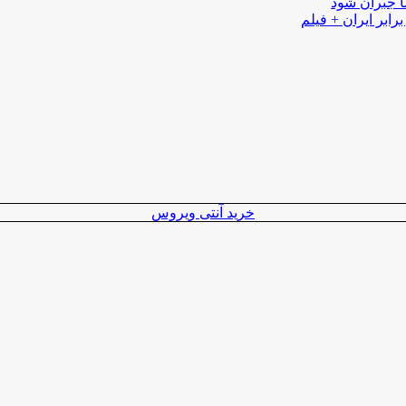
ا جبران شود
رابر ایران + فیلم
خرید آنتی ویروس