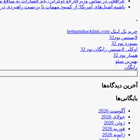
عراقچی در تماس وزیرخارجه اوکراین: باید خسارات به منافع م
پاشنه آشیل‌های آمریکا؛ از کمبود مهمات تا بن‌بست راهبردی در ب
.
خرید بک لینک behtarinbacklink.com
لایسنس نود32
پسورد نود 32
اوکلی لایسنس رایگان نود 32
همیار نود 32
بهترین سئو
رایگان
آخرین دیدگاه‌ها
بایگانی‌ها
آگوست 2026
جولای 2026
ژوئن 2026
فوریه 2026
ژانویه 2026