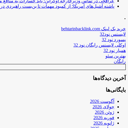
عراقچی در تماس وزیرخارجه اوکراین: باید خسارات به منافع م
پاشنه آشیل‌های آمریکا؛ از کمبود مهمات تا بن‌بست راهبردی در ب
.
خرید بک لینک behtarinbacklink.com
لایسنس نود32
پسورد نود 32
اوکلی لایسنس رایگان نود 32
همیار نود 32
بهترین سئو
رایگان
آخرین دیدگاه‌ها
بایگانی‌ها
آگوست 2026
جولای 2026
ژوئن 2026
فوریه 2026
ژانویه 2026