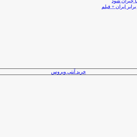
ا جبران شود
رابر ایران + فیلم
خرید آنتی ویروس