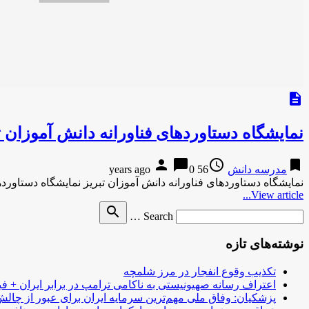
description
نمایشگاه دستاوردهای فناورانه دانش آموزان ت
person
chat_bubble
access_time
bookmark
مدرسه دانش
56 years ago
0
نمایشگاه دستاوردهای فناورانه دانش آموزان تبریز نمایشگاه دستاوردهای فنا
View article...
Search
search
Search …
for
نوشته‌های تازه
تکذیب وقوع انفجار در مرز شلمچه
اعتراف رسانه صهیونیستی به ناکامی ترامپ در برابر ایران + فی
پزشکیان: وفاق ملی مهم‌ترین سرمایه ایران برای عبور از چا