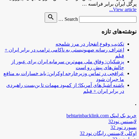
پرگل ایران برابر فرانسه …
View article...
Search
search
Search …
for
نوشته‌های تازه
تکذیب وقوع انفجار در مرز شلمچه
اعتراف رسانه صهیونیستی به ناکامی ترامپ در برابر ایران +
فیلم
پزشکیان: وفاق ملی مهم‌ترین سرمایه ایران برای عبور از
چالش‌های پیش رو است
عراقچی در تماس وزیرخارجه اوکراین: باید خسارات به منافع
ما جبران شود
پاشنه آشیل‌های آمریکا؛ از کمبود مهمات تا بن‌بست راهبردی
در برابر ایران + فیلم
.
خرید بک لینک behtarinbacklink.com
لایسنس نود32
پسورد نود 32
اوکلی لایسنس رایگان نود 32