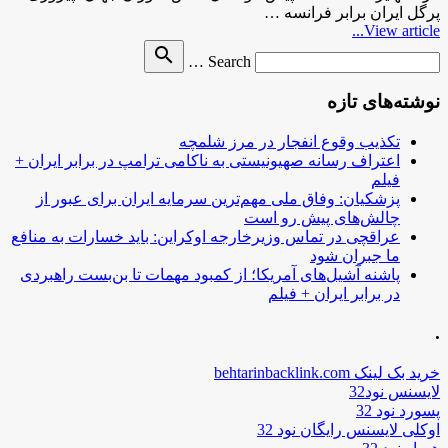
پرگل ایران برابر فرانسه …
View article...
Search
search
Search …
for
نوشته‌های تازه
تکذیب وقوع انفجار در مرز شلمچه
اعتراف رسانه صهیونیستی به ناکامی ترامپ در برابر ایران +
فیلم
پزشکیان: وفاق ملی مهم‌ترین سرمایه ایران برای عبور از
چالش‌های پیش رو است
عراقچی در تماس وزیرخارجه اوکراین: باید خسارات به منافع
ما جبران شود
پاشنه آشیل‌های آمریکا؛ از کمبود مهمات تا بن‌بست راهبردی
در برابر ایران + فیلم
.
خرید بک لینک behtarinbacklink.com
لایسنس نود32
پسورد نود 32
اوکلی لایسنس رایگان نود 32