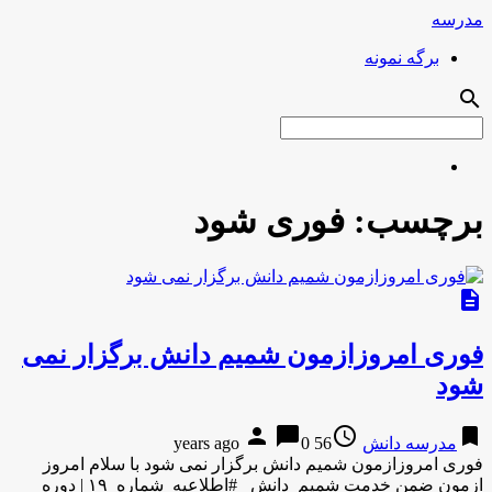
مدرسه
برگه نمونه
search
برچسب:
فوری شود
description
فوری امروزازمون شمیم دانش برگزار نمی
شود
person
chat_bubble
access_time
bookmark
مدرسه دانش
56 years ago
0
فوری امروزازمون شمیم دانش برگزار نمی شود با سلام امروز
ازمون ضمن خدمت شمیم دانش #اطلاعیه_شماره_۱۹ | دوره