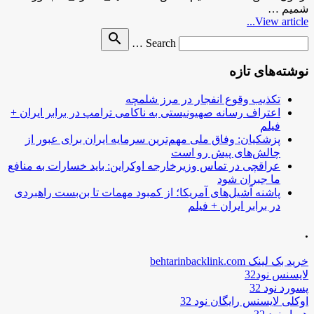
شمیم …
View article...
Search
search
Search …
for
نوشته‌های تازه
تکذیب وقوع انفجار در مرز شلمچه
اعتراف رسانه صهیونیستی به ناکامی ترامپ در برابر ایران +
فیلم
پزشکیان: وفاق ملی مهم‌ترین سرمایه ایران برای عبور از
چالش‌های پیش رو است
عراقچی در تماس وزیرخارجه اوکراین: باید خسارات به منافع
ما جبران شود
پاشنه آشیل‌های آمریکا؛ از کمبود مهمات تا بن‌بست راهبردی
در برابر ایران + فیلم
.
خرید بک لینک behtarinbacklink.com
لایسنس نود32
پسورد نود 32
اوکلی لایسنس رایگان نود 32