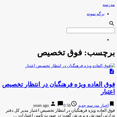
مدرسه
برگه نمونه
search
برچسب:
فوق تخصیص
description
فوق العاده ویژه فرهنگیان در انتظار تخصیص
اعتبار
person
chat_bubble
access_time
bookmark
اخبار مدرسه جدید
56 years ago
0
فوق العاده ویژه فرهنگیان در انتظار تخصیص اعتبار مدیر کل دفتر
وزارتی آموزش و پرورش گفت: در صورت تامین اعتبارات …