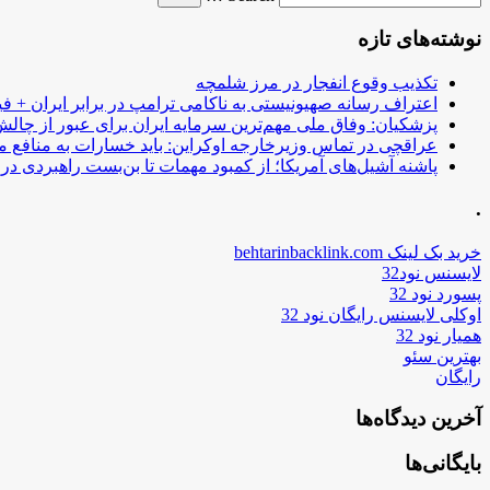
نوشته‌های تازه
تکذیب وقوع انفجار در مرز شلمچه
اعتراف رسانه صهیونیستی به ناکامی ترامپ در برابر ایران + فی
پزشکیان: وفاق ملی مهم‌ترین سرمایه ایران برای عبور از چا
عراقچی در تماس وزیرخارجه اوکراین: باید خسارات به منافع م
پاشنه آشیل‌های آمریکا؛ از کمبود مهمات تا بن‌بست راهبردی در ب
.
خرید بک لینک behtarinbacklink.com
لایسنس نود32
پسورد نود 32
اوکلی لایسنس رایگان نود 32
همیار نود 32
بهترین سئو
رایگان
آخرین دیدگاه‌ها
بایگانی‌ها