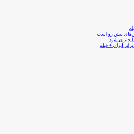
لم
لش‌های پیش رو است
ا جبران شود
رابر ایران + فیلم