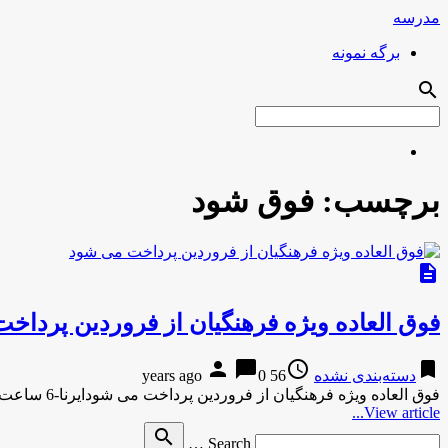
مدرسه
برگه نمونه
search
برچسب:
فوق شود
description
فوق العاده ویژه فرهنگیان از فروردین پرداخ
person
chat_bubble
access_time
bookmark
دسته‌بندی نشده
56 years ago
0
فوق العاده ویژه فرهنگیان از فروردین پرداخت می شودایرنا-6 ساعت پیش فوق العاده ویژه فرهنگیان از فروردین پرداخت می شود …
View article...
Search
search
Search …
for