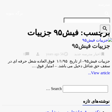
مدرسه
search
برگه نمونه
search
برچسب:
فیش۹۵ جزییات
جزییات فیش۹۵
chat_bubble
person
access_time
bookmark
اخبار مدرسه جدید
56 years ago
0
جزییات فیش۹۵– از تاریخ ۱/۱/۹۵ فوق العاده شغل حرفه ای در
سقف حق شاغل دخیل می باشد. – امتیاز فوق …
View article...
Search
Search …
for
نوشته‌های تازه
تکذیب وقوع انفجار در مرز شلمچه