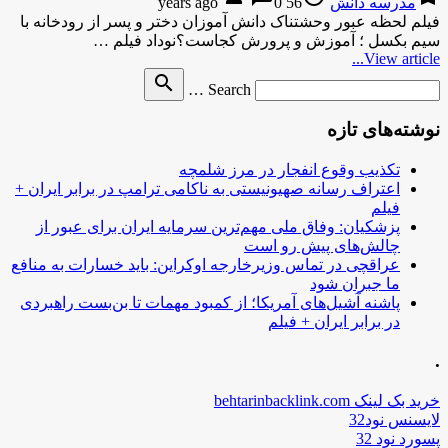
مدرسه دانش
56 years ago
0
فیلم لحظه عبور وحشتناک دانش آموزان دختر و پسر از رودخانه با
سیم بکسل ؛ آموزش و پرورش کجاست؟نوداد فیلم …
View article...
Search
search
Search …
for
نوشته‌های تازه
تکذیب وقوع انفجار در مرز شلمچه
اعتراف رسانه صهیونیستی به ناکامی ترامپ در برابر ایران +
فیلم
پزشکیان: وفاق ملی مهم‌ترین سرمایه ایران برای عبور از
چالش‌های پیش رو است
عراقچی در تماس وزیرخارجه اوکراین: باید خسارات به منافع
ما جبران شود
پاشنه آشیل‌های آمریکا؛ از کمبود مهمات تا بن‌بست راهبردی
در برابر ایران + فیلم
.
خرید بک لینک behtarinbacklink.com
لایسنس نود32
پسورد نود 32