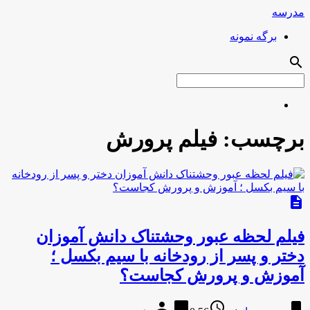
مدرسه
برگه نمونه
search
برچسب:
فیلم پرورش
description
فیلم لحظه عبور وحشتناک دانش آموزان
دختر و پسر از رودخانه با سیم بکسل ؛
آموزش و پرورش کجاست؟
person
chat_bubble
access_time
bookmark