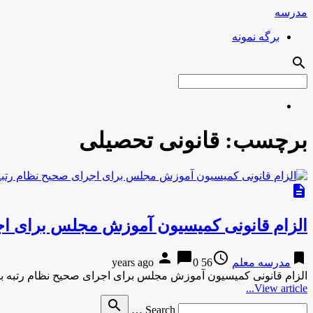
مدرسه
برگه نمونه
search
برچسب:
قانونی تحصیلی
description
الزام قانونی کمیسیون آموزش مجلس برای اجر
person
chat_bubble
access_time
bookmark
مدرسه معلم
56 years ago
0
الزام قانونی کمیسیون آموزش مجلس برای اجرای صحیح نظام رتبه بند
View article...
Search
search
Search …
for