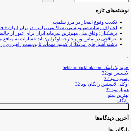
نوشته‌های تازه
تکذیب وقوع انفجار در مرز شلمچه
اعتراف رسانه صهیونیستی به ناکامی ترامپ در برابر ایران + فی
پزشکیان: وفاق ملی مهم‌ترین سرمایه ایران برای عبور از چا
عراقچی در تماس وزیرخارجه اوکراین: باید خسارات به منافع م
پاشنه آشیل‌های آمریکا؛ از کمبود مهمات تا بن‌بست راهبردی در ب
.
خرید بک لینک behtarinbacklink.com
لایسنس نود32
پسورد نود 32
اوکلی لایسنس رایگان نود 32
همیار نود 32
بهترین سئو
رایگان
آخرین دیدگاه‌ها
بایگانی‌ها