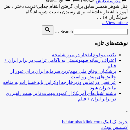
مدرسه دانش
56 years ago
0
قتل شوهر همسر سابق برای گرفتن انتقام جدایی/فریب دختر دانش
آموز با اشعار عاشقانه برای رسیدن به نیت شومباشگاه
خبرنگاران-19 …
View article...
Search
search
Search …
for
نوشته‌های تازه
تکذیب وقوع انفجار در مرز شلمچه
اعتراف رسانه صهیونیستی به ناکامی ترامپ در برابر ایران +
فیلم
پزشکیان: وفاق ملی مهم‌ترین سرمایه ایران برای عبور از
چالش‌های پیش رو است
عراقچی در تماس وزیرخارجه اوکراین: باید خسارات به منافع
ما جبران شود
پاشنه آشیل‌های آمریکا؛ از کمبود مهمات تا بن‌بست راهبردی
در برابر ایران + فیلم
.
خرید بک لینک behtarinbacklink.com
لایسنس نود32