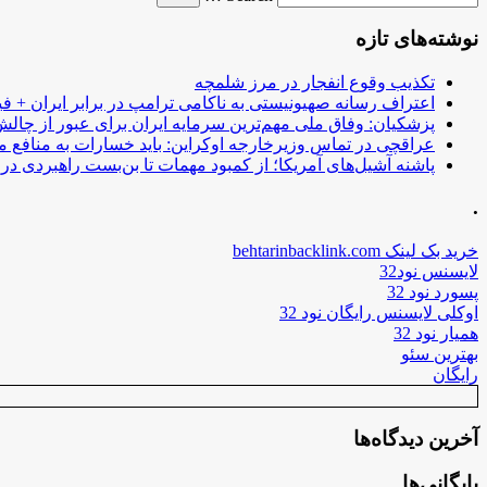
نوشته‌های تازه
تکذیب وقوع انفجار در مرز شلمچه
اعتراف رسانه صهیونیستی به ناکامی ترامپ در برابر ایران + فی
پزشکیان: وفاق ملی مهم‌ترین سرمایه ایران برای عبور از چا
عراقچی در تماس وزیرخارجه اوکراین: باید خسارات به منافع م
پاشنه آشیل‌های آمریکا؛ از کمبود مهمات تا بن‌بست راهبردی در ب
.
خرید بک لینک behtarinbacklink.com
لایسنس نود32
پسورد نود 32
اوکلی لایسنس رایگان نود 32
همیار نود 32
بهترین سئو
رایگان
آخرین دیدگاه‌ها
بایگانی‌ها