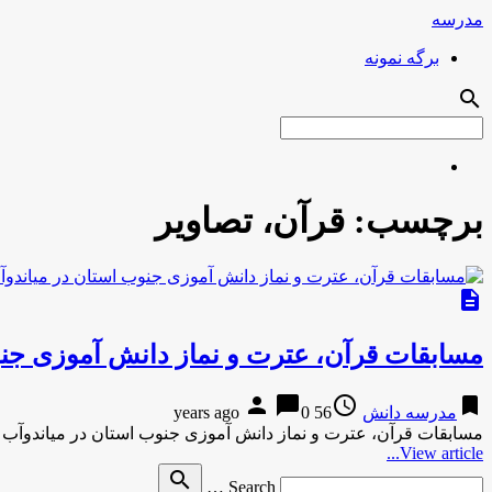
مدرسه
برگه نمونه
search
برچسب:
قرآن، تصاویر
description
مسابقات قرآن، عترت و نماز دانش آموزی جنو
person
chat_bubble
access_time
bookmark
مدرسه دانش
56 years ago
0
مسابقات قرآن، عترت و نماز دانش آموزی جنوب استان در میاندوآب 
View article...
Search
search
Search …
for