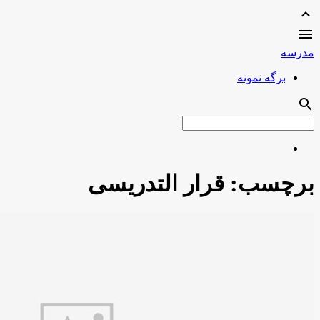
expand_less

مدرسه
برگه نمونه
search
برچسب:
قرار التدریسی