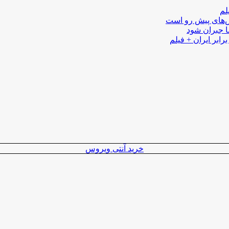
لم
لش‌های پیش رو است
ا جبران شود
رابر ایران + فیلم
خرید آنتی ویروس