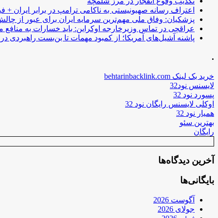
تکذیب وقوع انفجار در مرز شلمچه
اعتراف رسانه صهیونیستی به ناکامی ترامپ در برابر ایران + فی
پزشکیان: وفاق ملی مهم‌ترین سرمایه ایران برای عبور از چا
عراقچی در تماس وزیرخارجه اوکراین: باید خسارات به منافع م
پاشنه آشیل‌های آمریکا؛ از کمبود مهمات تا بن‌بست راهبردی در ب
.
خرید بک لینک behtarinbacklink.com
لایسنس نود32
پسورد نود 32
اوکلی لایسنس رایگان نود 32
همیار نود 32
بهترین سئو
رایگان
آخرین دیدگاه‌ها
بایگانی‌ها
آگوست 2026
جولای 2026