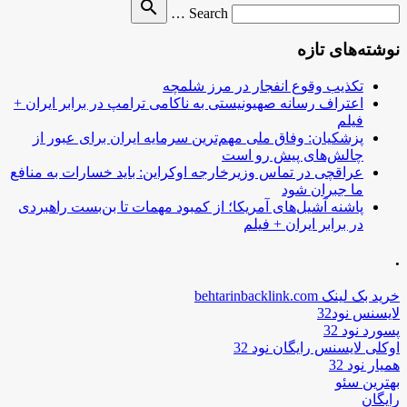
Search
search
Search …
for
نوشته‌های تازه
تکذیب وقوع انفجار در مرز شلمچه
اعتراف رسانه صهیونیستی به ناکامی ترامپ در برابر ایران +
فیلم
پزشکیان: وفاق ملی مهم‌ترین سرمایه ایران برای عبور از
چالش‌های پیش رو است
عراقچی در تماس وزیرخارجه اوکراین: باید خسارات به منافع
ما جبران شود
پاشنه آشیل‌های آمریکا؛ از کمبود مهمات تا بن‌بست راهبردی
در برابر ایران + فیلم
.
خرید بک لینک behtarinbacklink.com
لایسنس نود32
پسورد نود 32
اوکلی لایسنس رایگان نود 32
همیار نود 32
بهترین سئو
رایگان