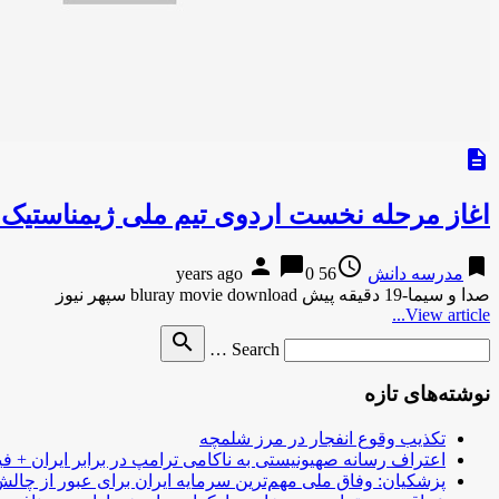
description
اغاز مرحله نخست اردوی تیم ملی ژیمناستیک
person
chat_bubble
access_time
bookmark
مدرسه دانش
56 years ago
0
صدا و سیما-19 دقیقه پیش bluray movie download سپهر نیوز
View article...
Search
search
Search …
for
نوشته‌های تازه
تکذیب وقوع انفجار در مرز شلمچه
اعتراف رسانه صهیونیستی به ناکامی ترامپ در برابر ایران + فی
پزشکیان: وفاق ملی مهم‌ترین سرمایه ایران برای عبور از چا