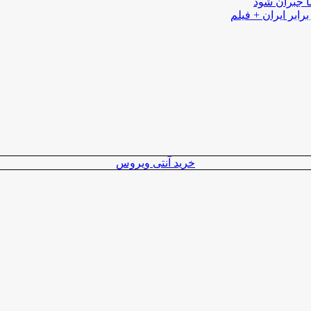
ا جبران شود
رابر ایران + فیلم
خرید آنتی ویروس