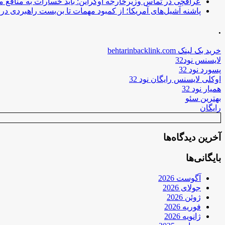
عراقچی در تماس وزیرخارجه اوکراین: باید خسارات به منافع م
پاشنه آشیل‌های آمریکا؛ از کمبود مهمات تا بن‌بست راهبردی در ب
.
خرید بک لینک behtarinbacklink.com
لایسنس نود32
پسورد نود 32
اوکلی لایسنس رایگان نود 32
همیار نود 32
بهترین سئو
رایگان
آخرین دیدگاه‌ها
بایگانی‌ها
آگوست 2026
جولای 2026
ژوئن 2026
فوریه 2026
ژانویه 2026