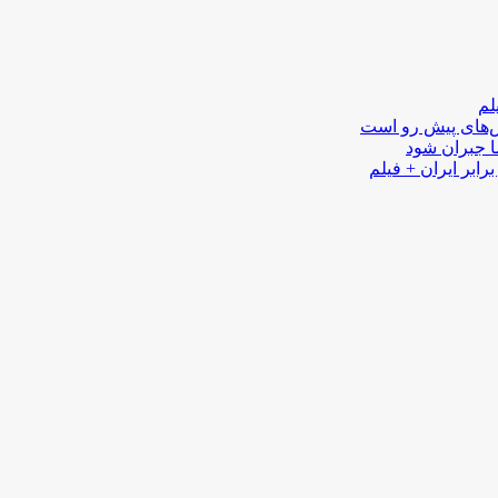
لم
لش‌های پیش رو است
ا جبران شود
رابر ایران + فیلم