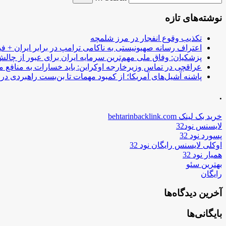
نوشته‌های تازه
تکذیب وقوع انفجار در مرز شلمچه
اعتراف رسانه صهیونیستی به ناکامی ترامپ در برابر ایران + فی
پزشکیان: وفاق ملی مهم‌ترین سرمایه ایران برای عبور از چا
عراقچی در تماس وزیرخارجه اوکراین: باید خسارات به منافع م
پاشنه آشیل‌های آمریکا؛ از کمبود مهمات تا بن‌بست راهبردی در ب
.
خرید بک لینک behtarinbacklink.com
لایسنس نود32
پسورد نود 32
اوکلی لایسنس رایگان نود 32
همیار نود 32
بهترین سئو
رایگان
آخرین دیدگاه‌ها
بایگانی‌ها