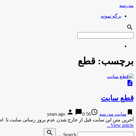
مدرسه
برگه نمونه
search
برچسب:
قطع
description
قطع سایت
person
chat_bubble
access_time
bookmark
سایت مدرسه
56 years ago
0
آخرین متن این سایت قیل از خارج شدن عدم بروز رسانی سایت تا اطلا
View article...
Search
search
Search …
for