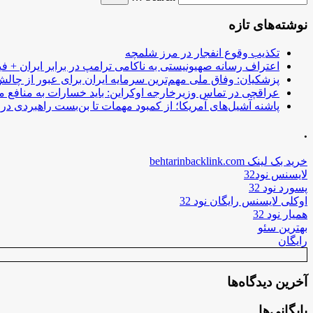
نوشته‌های تازه
تکذیب وقوع انفجار در مرز شلمچه
اعتراف رسانه صهیونیستی به ناکامی ترامپ در برابر ایران + فی
پزشکیان: وفاق ملی مهم‌ترین سرمایه ایران برای عبور از چا
عراقچی در تماس وزیرخارجه اوکراین: باید خسارات به منافع م
پاشنه آشیل‌های آمریکا؛ از کمبود مهمات تا بن‌بست راهبردی در ب
.
خرید بک لینک behtarinbacklink.com
لایسنس نود32
پسورد نود 32
اوکلی لایسنس رایگان نود 32
همیار نود 32
بهترین سئو
رایگان
آخرین دیدگاه‌ها
بایگانی‌ها