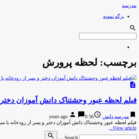
مدرسه
برگه نمونه
search
برچسب:
لحظه پرورش
description
فیلم لحظه عبور وحشتناک دانش آموزان دختر
person
chat_bubble
access_time
bookmark
مدرسه دانش
56 years ago
0
فیلم لحظه عبور وحشتناک دانش آموزان دختر و پسر از رودخانه با
View article...
Search
search
Search …
for