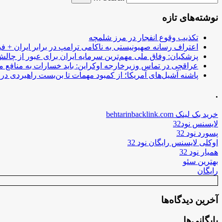
نوشته‌های تازه
تکذیب وقوع انفجار در مرز شلمچه
اعتراف رسانه صهیونیستی به ناکامی ترامپ در برابر ایران + فی
پزشکیان: وفاق ملی مهم‌ترین سرمایه ایران برای عبور از چا
عراقچی در تماس وزیرخارجه اوکراین: باید خسارات به منافع م
پاشنه آشیل‌های آمریکا؛ از کمبود مهمات تا بن‌بست راهبردی در ب
.
خرید بک لینک behtarinbacklink.com
لایسنس نود32
پسورد نود 32
اوکلی لایسنس رایگان نود 32
همیار نود 32
بهترین سئو
رایگان
آخرین دیدگاه‌ها
بایگانی‌ها