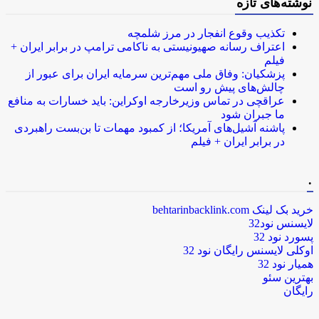
نوشته‌های تازه
تکذیب وقوع انفجار در مرز شلمچه
اعتراف رسانه صهیونیستی به ناکامی ترامپ در برابر ایران +
فیلم
پزشکیان: وفاق ملی مهم‌ترین سرمایه ایران برای عبور از
چالش‌های پیش رو است
عراقچی در تماس وزیرخارجه اوکراین: باید خسارات به منافع
ما جبران شود
پاشنه آشیل‌های آمریکا؛ از کمبود مهمات تا بن‌بست راهبردی
در برابر ایران + فیلم
.
خرید بک لینک behtarinbacklink.com
لایسنس نود32
پسورد نود 32
اوکلی لایسنس رایگان نود 32
همیار نود 32
بهترین سئو
رایگان