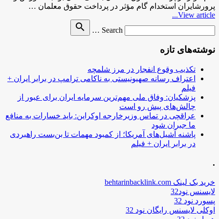
پرورشایران استخدام گام مؤثر در پرداخت حقوق معلمان …
View article...
Search
search
Search …
for
نوشته‌های تازه
تکذیب وقوع انفجار در مرز شلمچه
اعتراف رسانه صهیونیستی به ناکامی ترامپ در برابر ایران +
فیلم
پزشکیان: وفاق ملی مهم‌ترین سرمایه ایران برای عبور از
چالش‌های پیش رو است
عراقچی در تماس وزیرخارجه اوکراین: باید خسارات به منافع
ما جبران شود
پاشنه آشیل‌های آمریکا؛ از کمبود مهمات تا بن‌بست راهبردی
در برابر ایران + فیلم
.
خرید بک لینک behtarinbacklink.com
لایسنس نود32
پسورد نود 32
اوکلی لایسنس رایگان نود 32