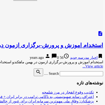
description
استخدام اموزش و پرورش-برگزاری ازمون در 
person
chat_bubble
access_time
bookmark
اخبار مدرسه جدید
56 years ago
0
استخدام اموزش و پرورش-برگزاری ازمون در بهمن ماهکندو استخدا
View article...
Search
search
Search …
for
نوشته‌های تازه
تکذیب وقوع انفجار در مرز شلمچه
اعتراف رسانه صهیونیستی به ناکامی ترامپ در برابر ایران + فی
پزشکیان: وفاق ملی مهم‌ترین سرمایه ایران برای عبور از چا