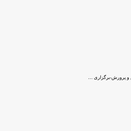
ش و پرورش-برگزاری …