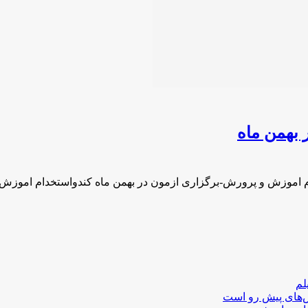
بهمن ماه
م اموزش و پرورش-برگزاری ازمون در بهمن ماه کندواستخدام اموز
لم
لش‌های پیش رو است