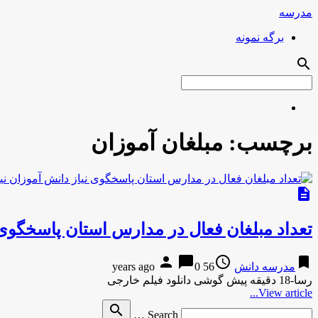
مدرسه
برگه نمونه
search
برچسب:
مبلغان آموزان
description
تعداد مبلغان فعال در مدارس استان پاسخگوی
person
chat_bubble
access_time
bookmark
مدرسه دانش
56 years ago
0
رسا-18 دقیقه پیش گوشی دانلود فیلم خارجی
View article...
Search
search
Search …
for