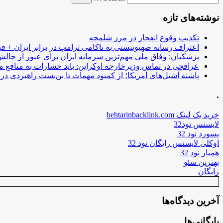
نوشته‌های تازه
تکذیب وقوع انفجار در مرز شلمچه
اعتراف رسانه صهیونیستی به ناکامی ترامپ در برابر ایران + فی
پزشکیان: وفاق ملی مهم‌ترین سرمایه ایران برای عبور از چا
عراقچی در تماس وزیرخارجه اوکراین: باید خسارات به منافع م
پاشنه آشیل‌های آمریکا؛ از کمبود مهمات تا بن‌بست راهبردی در ب
.
خرید بک لینک behtarinbacklink.com
لایسنس نود32
پسورد نود 32
اوکلی لایسنس رایگان نود 32
همیار نود 32
بهترین سئو
رایگان
آخرین دیدگاه‌ها
بایگانی‌ها