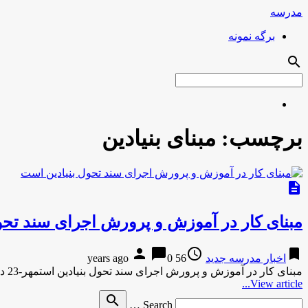
مدرسه
برگه نمونه
search
برچسب:
مبنای بنیادین
description
مبنای كار در آموزش و پرورش اجرای سند تحو
person
chat_bubble
access_time
bookmark
اخبار مدرسه جدید
56 years ago
0
مبنای كار در آموزش و پرورش اجرای سند تحول بنیادین استمهر-23 دقیقه پیش مبنای كار در آموزش و پرورش اجرای …
View article...
Search
search
Search …
for