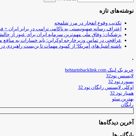
نوشته‌های تازه
تکذیب وقوع انفجار در مرز شلمچه
اعتراف رسانه صهیونیستی به ناکامی ترامپ در برابر ایران + فی
پزشکیان: وفاق ملی مهم‌ترین سرمایه ایران برای عبور از چا
عراقچی در تماس وزیرخارجه اوکراین: باید خسارات به منافع م
پاشنه آشیل‌های آمریکا؛ از کمبود مهمات تا بن‌بست راهبردی در ب
.
خرید بک لینک behtarinbacklink.com
لایسنس نود32
پسورد نود 32
اوکلی لایسنس رایگان نود 32
همیار نود 32
بهترین سئو
رایگان
آخرین دیدگاه‌ها
بایگانی‌ها