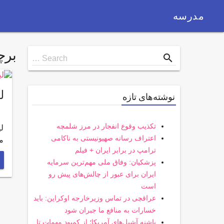
مدرسه
بر
Search
search
Search …
for
ل
نوشته‌های تازه
تکذیب وقوع انفجار در مرز شلمچه
لی
اعتراف رسانه صهیونیستی به ناکامی
مت
ترامپ در برابر ایران + فیلم
پزشکیان: وفاق ملی مهم‌ترین سرمایه
ایران برای عبور از چالش‌های پیش رو
است
عراقچی در تماس وزیرخارجه اوکراین: باید
خسارات به منافع ما جبران شود
پاشنه آشیل‌های آمریکا؛ از کمبود مهمات تا