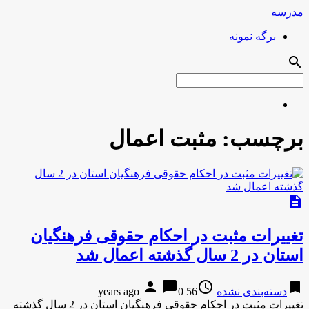
مدرسه
برگه نمونه
search
برچسب:
مثبت اعمال
description
تغییرات مثبت در احكام حقوقی فرهنگیان
استان در 2 سال گذشته اعمال شد
person
chat_bubble
access_time
bookmark
دسته‌بندی نشده
56 years ago
0
تغییرات مثبت در احكام حقوقی فرهنگیان استان در 2 سال گذشته