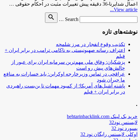
اعمال شدایرنا-36 دقیقه پیش تغییرات مثبت در احكام حقوقی …
View article...
Search
search
Search …
for
نوشته‌های تازه
تکذیب وقوع انفجار در مرز شلمچه
اعتراف رسانه صهیونیستی به ناکامی ترامپ در برابر ایران +
فیلم
پزشکیان: وفاق ملی مهم‌ترین سرمایه ایران برای عبور از
چالش‌های پیش رو است
عراقچی در تماس وزیرخارجه اوکراین: باید خسارات به منافع
ما جبران شود
پاشنه آشیل‌های آمریکا؛ از کمبود مهمات تا بن‌بست راهبردی
در برابر ایران + فیلم
.
خرید بک لینک behtarinbacklink.com
لایسنس نود32
پسورد نود 32
اوکلی لایسنس رایگان نود 32