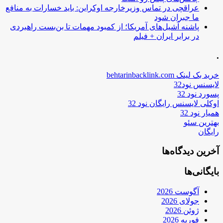
عراقچی در تماس وزیرخارجه اوکراین: باید خسارات به منافع
ما جبران شود
پاشنه آشیل‌های آمریکا؛ از کمبود مهمات تا بن‌بست راهبردی
در برابر ایران + فیلم
.
خرید بک لینک behtarinbacklink.com
لایسنس نود32
پسورد نود 32
اوکلی لایسنس رایگان نود 32
همیار نود 32
بهترین سئو
رایگان
آخرین دیدگاه‌ها
بایگانی‌ها
آگوست 2026
جولای 2026
ژوئن 2026
فوریه 2026