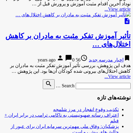
نوداد آخرین اقدام مثبت آموزش و پرورش قبل از …
View article...
description
تأثیر آموزش تفکر مثبت به مادران بر کاهش
اختلال‌های …
person
chat_bubble
access_time
bookmark
اخبار مدرسه جدید
56 years ago
0
هدف این پژوهش، بررسی تأثیر آموزش تفکر مثبت به مادران بر
کاهش اختلال‌های بیرونی شده کودکان آن‌ها بود. این پژوهش …
View article...
Search
search
Search …
for
نوشته‌های تازه
تکذیب وقوع انفجار در مرز شلمچه
اعتراف رسانه صهیونیستی به ناکامی ترامپ در برابر ایران +
فیلم
پزشکیان: وفاق ملی مهم‌ترین سرمایه ایران برای عبور از
چالش‌های پیش رو است