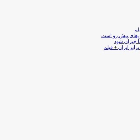
لم
لش‌های پیش رو است
ا جبران شود
رابر ایران + فیلم