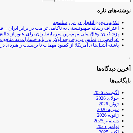
نوشته‌های تازه
تکذیب وقوع انفجار در مرز شلمچه
اعتراف رسانه صهیونیستی به ناکامی ترامپ در برابر ایران + فی
پزشکیان: وفاق ملی مهم‌ترین سرمایه ایران برای عبور از چا
عراقچی در تماس وزیرخارجه اوکراین: باید خسارات به منافع م
پاشنه آشیل‌های آمریکا؛ از کمبود مهمات تا بن‌بست راهبردی در ب
.
آخرین دیدگاه‌ها
بایگانی‌ها
آگوست 2026
جولای 2026
ژوئن 2026
فوریه 2026
ژانویه 2026
دسامبر 2025
نوامبر 2025
اکتبر 2025