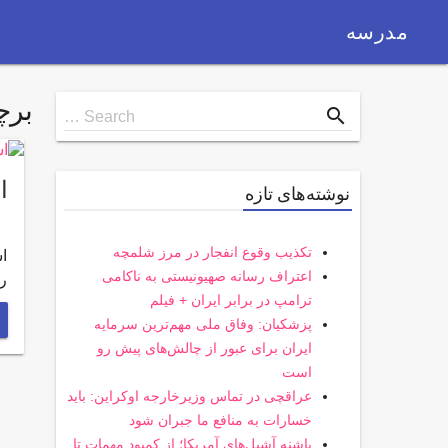
مدرسه
بر
Search
search
Search …
for
ا
نوشته‌های تازه
تکذیب وقوع انفجار در مرز شلمچه
ا
اعتراف رسانه صهیونیستی به ناکامی
ر
ترامپ در برابر ایران + فیلم
پزشکیان: وفاق ملی مهم‌ترین سرمایه
ایران برای عبور از چالش‌های پیش رو
است
عراقچی در تماس وزیرخارجه اوکراین: باید
خسارات به منافع ما جبران شود
پاشنه آشیل‌های آمریکا؛ از کمبود مهمات تا