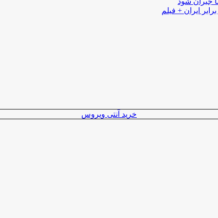
ا جبران شود
رابر ایران + فیلم
خرید آنتی ویروس