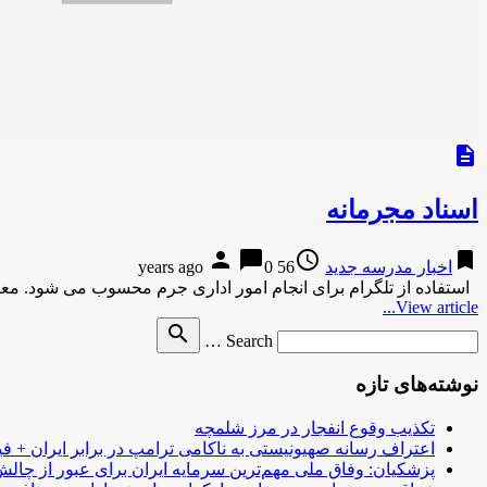
description
اسناد مجرمانه
person
chat_bubble
access_time
bookmark
اخبار مدرسه جدید
56 years ago
0
استفاده از تلگرام برای انجام امور اداری جرم محسوب می شود. مع
View article...
Search
search
Search …
for
نوشته‌های تازه
تکذیب وقوع انفجار در مرز شلمچه
اعتراف رسانه صهیونیستی به ناکامی ترامپ در برابر ایران + فی
پزشکیان: وفاق ملی مهم‌ترین سرمایه ایران برای عبور از چا