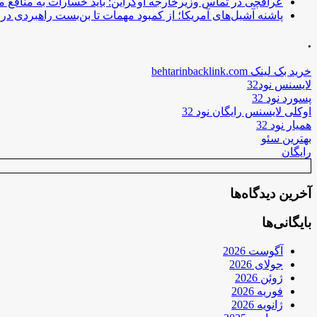
عراقچی در تماس وزیرخارجه اوکراین: باید خسارات به منافع م
پاشنه آشیل‌های آمریکا؛ از کمبود مهمات تا بن‌بست راهبردی در ب
.
خرید بک لینک behtarinbacklink.com
لایسنس نود32
پسورد نود 32
اوکلی لایسنس رایگان نود 32
همیار نود 32
بهترین سئو
رایگان
آخرین دیدگاه‌ها
بایگانی‌ها
آگوست 2026
جولای 2026
ژوئن 2026
فوریه 2026
ژانویه 2026