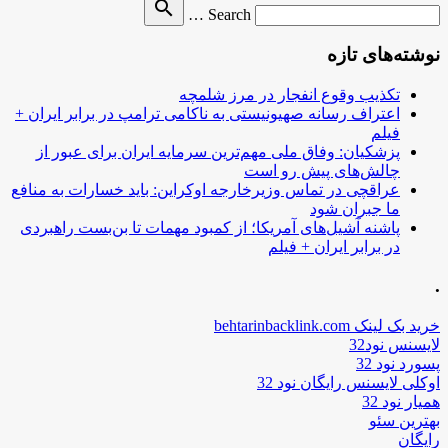
Search
search
Search …
for
نوشته‌های تازه
تکذیب وقوع انفجار در مرز شلمچه
اعتراف رسانه صهیونیستی به ناکامی ترامپ در برابر ایران +
فیلم
پزشکیان: وفاق ملی مهم‌ترین سرمایه ایران برای عبور از
چالش‌های پیش رو است
عراقچی در تماس وزیرخارجه اوکراین: باید خسارات به منافع
ما جبران شود
پاشنه آشیل‌های آمریکا؛ از کمبود مهمات تا بن‌بست راهبردی
در برابر ایران + فیلم
.
خرید بک لینک behtarinbacklink.com
لایسنس نود32
پسورد نود 32
اوکلی لایسنس رایگان نود 32
همیار نود 32
بهترین سئو
رایگان