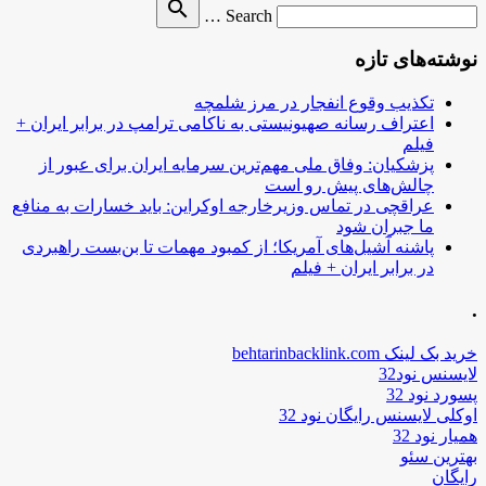
Search
search
Search …
for
نوشته‌های تازه
تکذیب وقوع انفجار در مرز شلمچه
اعتراف رسانه صهیونیستی به ناکامی ترامپ در برابر ایران +
فیلم
پزشکیان: وفاق ملی مهم‌ترین سرمایه ایران برای عبور از
چالش‌های پیش رو است
عراقچی در تماس وزیرخارجه اوکراین: باید خسارات به منافع
ما جبران شود
پاشنه آشیل‌های آمریکا؛ از کمبود مهمات تا بن‌بست راهبردی
در برابر ایران + فیلم
.
خرید بک لینک behtarinbacklink.com
لایسنس نود32
پسورد نود 32
اوکلی لایسنس رایگان نود 32
همیار نود 32
بهترین سئو
رایگان