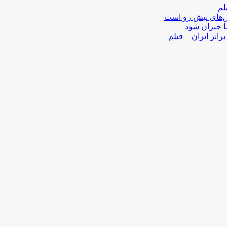
لم
لش‌های پیش رو است
ا جبران شود
رابر ایران + فیلم