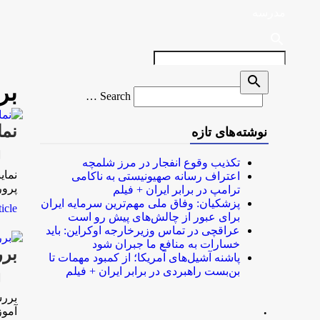
مدرسه
search
search
بر
Search
Search …
for
نما
نوشته‌های تازه
rk
تکذیب وقوع انفجار در مرز شلمچه
نمای
اعتراف رسانه صهیونیستی به ناکامی
پرور
ترامپ در برابر ایران + فیلم
پزشکیان: وفاق ملی مهم‌ترین سرمایه ایران
le...
برای عبور از چالش‌های پیش رو است
عراقچی در تماس وزیرخارجه اوکراین: باید
خسارات به منافع ما جبران شود
برر
پاشنه آشیل‌های آمریکا؛ از کمبود مهمات تا
بن‌بست راهبردی در برابر ایران + فیلم
rk
بررس
.
آمو