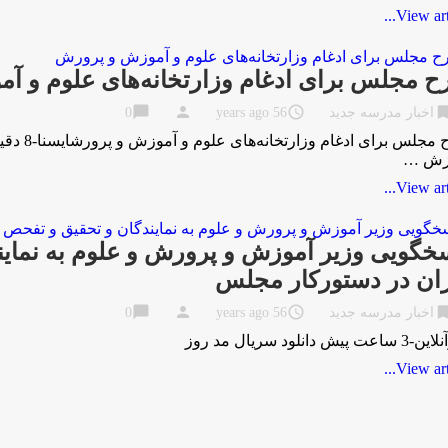
View artic
 مجلس برای ادغام وزارتخانه‌های علوم و آ
chat_bubble
person
access_time
bookma
اخبار مدرسه جدید
56 years ago
0
طرح مجلس
زش …
View artic
خگویی وزیر آموزش و پرورش و علوم به نمایند
ان در دستورکار مجلس
chat_bubble
person
access_time
bookma
اخبار مدرسه جدید
56 years ago
0
 پیش دانلود سریال مد روز
View artic