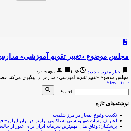
description
مجلس موضوع «تغییر تقویم آموزشی» مدارس ر
person
chat_bubble
access_time
bookmark
اخبار مدرسه جدید
56 years ago
0
مجلس موضوع «تغییر تقویم آموزشی» مدارس را پیگیری می‌کند ع
View article...
Search
search
Search …
for
نوشته‌های تازه
تکذیب وقوع انفجار در مرز شلمچه
اعتراف رسانه صهیونیستی به ناکامی ترامپ در برابر ایران + فی
پزشکیان: وفاق ملی مهم‌ترین سرمایه ایران برای عبور از چا