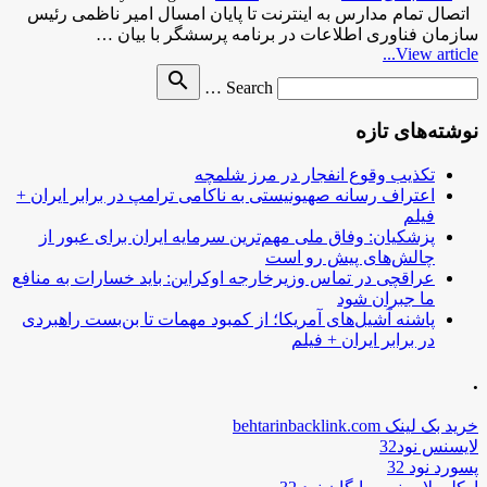
اتصال تمام مدارس به اینترنت تا پایان امسال امیر ناظمی رئیس
سازمان فناوری اطلاعات در برنامه پرسشگر با بیان …
View article...
Search
search
Search …
for
نوشته‌های تازه
تکذیب وقوع انفجار در مرز شلمچه
اعتراف رسانه صهیونیستی به ناکامی ترامپ در برابر ایران +
فیلم
پزشکیان: وفاق ملی مهم‌ترین سرمایه ایران برای عبور از
چالش‌های پیش رو است
عراقچی در تماس وزیرخارجه اوکراین: باید خسارات به منافع
ما جبران شود
پاشنه آشیل‌های آمریکا؛ از کمبود مهمات تا بن‌بست راهبردی
در برابر ایران + فیلم
.
خرید بک لینک behtarinbacklink.com
لایسنس نود32
پسورد نود 32