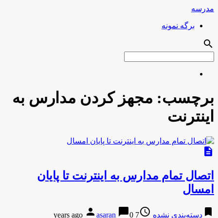
مدرسه
برگه نمونه
search
برچسب:
مجهز کردن مدارس به
اینترنت
description
اتصال تمام مدارس به اینترنت تا پایان
امسال
person
chat_bubble
access_time
bookmark
دسته‌بندی نشده
7 years ago
0
asaran